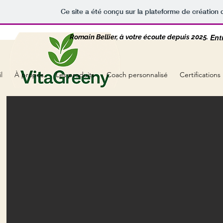
Ce site a été conçu sur la plateforme de création 
Ent
Romain Bellier, à votre écoute depuis 2025.
l
À propos
Les produits
Coach personnalisé
Certifications